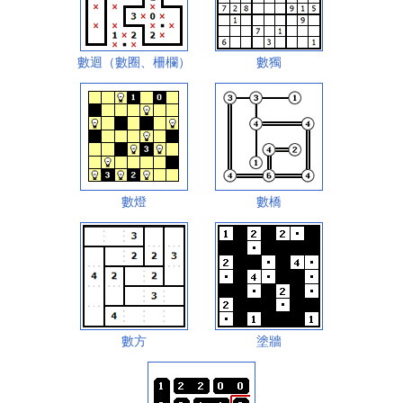
數迴（數圈、柵欄）
數獨
數燈
數橋
數方
塗牆