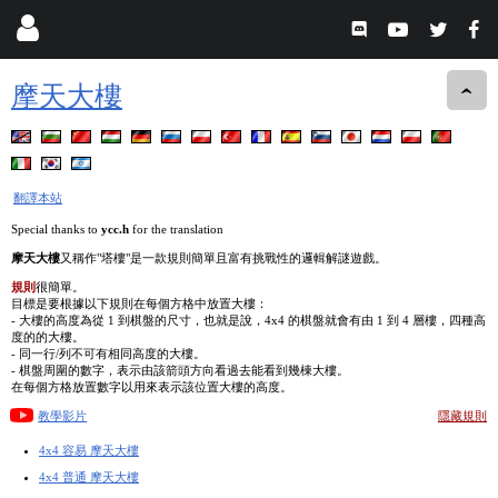
摩天大樓
翻譯本站
Special thanks to
ycc.h
for the translation
摩天大樓
又稱作"塔樓"是一款規則簡單且富有挑戰性的邏輯解謎遊戲。
規則
很簡單。
目標是要根據以下規則在每個方格中放置大樓：
- 大樓的高度為從 1 到棋盤的尺寸，也就是說，4x4 的棋盤就會有由 1 到 4 層樓，四種高
度的的大樓。
- 同一行/列不可有相同高度的大樓。
- 棋盤周圍的數字，表示由該箭頭方向看過去能看到幾棟大樓。
在每個方格放置數字以用來表示該位置大樓的高度。
教學影片
隱藏規則
4x4 容易 摩天大樓
4x4 普通 摩天大樓