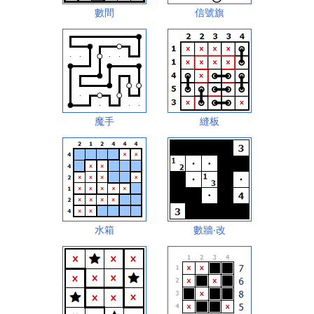
數間
信號旗
魔手
縫板
水箱
數牆‧改