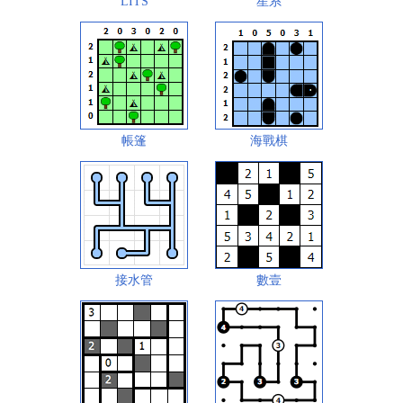
LITS
星系
帳篷
海戰棋
接水管
數壹