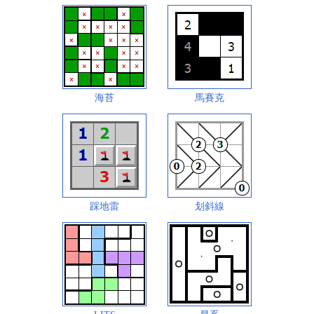
海苔
馬賽克
踩地雷
划斜線