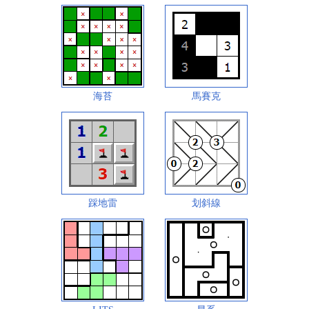
海苔
馬賽克
踩地雷
划斜線