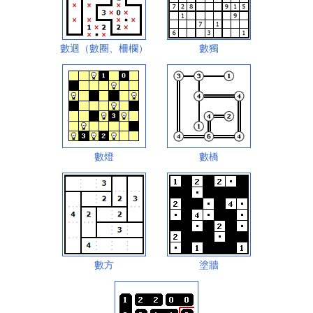
數迴（數圈、柵欄）
數獨
數燈
數橋
數方
塗牆