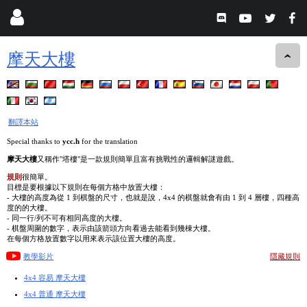
摩天大樓
翻譯本站
Special thanks to
ycc.h
for the translation
摩天大樓
又稱作"塔樓"是一款規則簡單且富有挑戰性的邏輯解謎遊戲。
規則
很簡單。
目標是要根據以下規則在每個方格中放置大樓：
- 大樓的高度為從 1 到棋盤的尺寸，也就是說，4x4 的棋盤就會有由 1 到 4 層樓，四種高
度的的大樓。
- 同一行/列不可有相同高度的大樓。
- 棋盤周圍的數字，表示由該箭頭方向看過去能看到幾棟大樓。
在每個方格放置數字以用來表示該位置大樓的高度。
教學影片
隱藏規則
4x4 容易 摩天大樓
4x4 普通 摩天大樓