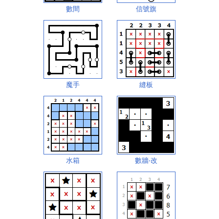
數間
信號旗
魔手
縫板
水箱
數牆‧改