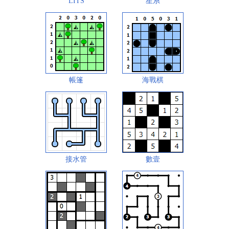
LITS
星系
帳篷
海戰棋
接水管
數壹